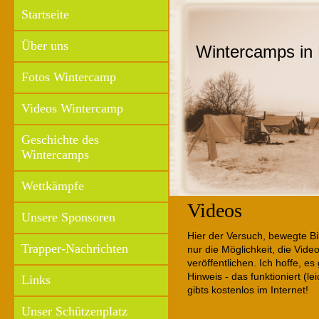
Startseite
Über uns
Wintercamps in 
Fotos Wintercamp
Videos Wintercamp
Geschichte des
Wintercamps
Wettkämpfe
Videos
Unsere Sponsoren
Hier der Versuch, bewegte Bil
Trapper-Nachrichten
nur die Möglichkeit, die Vide
veröffentlichen. Ich hoffe, es
Hinweis - das funktioniert (l
Links
gibts kostenlos im Internet!
Unser Schützenplatz