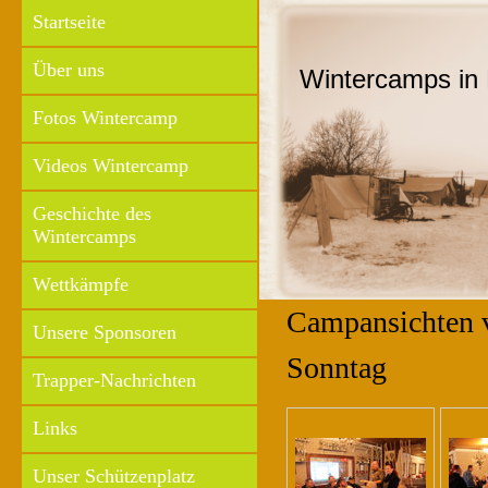
Startseite
Über uns
Wintercamps in 
Fotos Wintercamp
Videos Wintercamp
Geschichte des
Wintercamps
Wettkämpfe
Campansichten 
Unsere Sponsoren
Sonntag
Trapper-Nachrichten
Links
Unser Schützenplatz