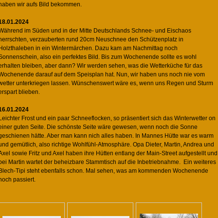
haben wir aufs Bild bekommen.
18.01.2024
Während im Süden und in der Mitte Deutschlands Schnee- und Eischaos
herrschten, verzauberten rund 20cm Neuschnee den Schützenplatz in
Holzthaleben in ein Wintermärchen. Dazu kam am Nachmittag noch
Sonnenschein, also ein perfektes Bild. Bis zum Wochenende sollte es wohl
erhalten bleiben, aber dann? Wir werden sehen, was die Wetterküche für das
Wochenende darauf auf dem Speisplan hat. Nun, wir haben uns noch nie vom
wetter unterkriegen lassen. Wünschenswert wäre es, wenn uns Regen und Sturm
erspart blieben.
16.01.2024
Leichter Frost und ein paar Schneeflocken, so präsentiert sich das Winterwetter on
einer guten Seite. Die schönste Seite wäre gewesen, wenn noch die Sonne
geschienen hätte. Aber man kann nich alles haben. In Mannes Hütte war es warm
und gemütlich, also richtige Wohlfühl-Atmosphäre. Opa Dieter, Martin, Andrea und
Axel sowie Fritz und Axel haben ihre Hütten entlang der Main-Street aufgestellt und
bei Martin wartet der beheizbare Stammtisch auf die Inbetriebnahme. Ein weiteres
Blech-Tipi steht ebenfalls schon. Mal sehen, was am kommenden Wochenende
noch passiert.