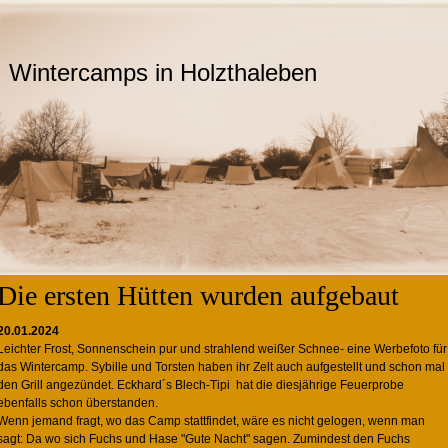
Wintercamps in Holzthaleben
Die ersten Hütten wurden aufgebaut
20.01.2024
Leichter Frost, Sonnenschein pur und strahlend weißer Schnee- eine Werbefoto für
das Wintercamp. Sybille und Torsten haben ihr Zelt auch aufgestellt und schon mal
den Grill angezündet. Eckhard´s Blech-Tipi hat die diesjährige Feuerprobe
ebenfalls schon überstanden.
Wenn jemand fragt, wo das Camp stattfindet, wäre es nicht gelogen, wenn man
sagt: Da wo sich Fuchs und Hase "Gute Nacht" sagen. Zumindest den Fuchs