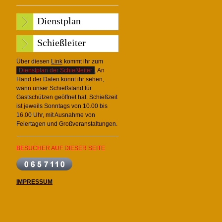
Dienstplan
Schießleiter
Über diesen
Link
kommt ihr zum
Dienstplan der Schießleiter
.
An
Hand der Daten könnt ihr sehen,
wann unser Schießstand für
Gastschützen geöffnet hat. Schießzeit
ist jeweils Sonntags von 10.00 bis
16.00 Uhr, mit Ausnahme von
Feiertagen und Großveranstaltungen.
BESUCHER AUF DIESER SEITE
IMPRESSUM