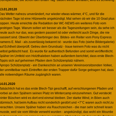
Dürreperiode, die schon den dritten Tag dauert weiter anhalten, wird es schwierig.
13.01.20120
Das Wetter nahezu unverändert, nur wieder etwas wärmer, 4°C, und für die
nächsten Tage ist eine Hitzewelle angekündigt. Mal sehen ob wir die 10 Grad plus
toppen. Heute erreichte die Redaktion der WC-NEWS ein weiteres Foto vom
gestrigen Tage. Warum sollen wir besser als die Tageszeitungen sein, da sehe ich
heute auch nur das, was gestern passiert ist oder vielleicht auch Dinge, die nie
passiert sind. Obwohl der Überbringer des Bildes- ein Reiter vom Pony Express
namens E. Mail - als zuverlässig bekannt ist - wurde das Foto (siehe Bildergalerie)
auf Echtheit überprüft. Getreu dem Grundsatz - traue keinem Foto was du nicht
selbst gefälscht hast. Es wurde für authentisch Befunden und somit veröffentlicht.
Späher im Umfeld von Holzthaleben haben außerdem berichtet, dass erste Blech-
Tippis sich auf geheimen Pfaden dem Schützenplatz nähern.
Apropo Schützenplatz - ein Dankeschön an unseren Vereinsvorsitzenden Volker,
der unmittelbar nach Eintreffen der ersten Trapper dafür Sorge getragen hat, dass
alle notwendigen Räume zugänglich waren.
14.01.2020
Tatsächlich hat es das erste Blech-Tipi geschafft, auf verschlungenen Pfaden und
vorbei an den Spähern seinen Platz im Wintercamp einzunehmen. Gut versteckt
hinter Büschen wird es dort erst einmal bleiben. Der starke Wind, in Böen auch
stürmisch, hat beim Aufbau nicht sonderlich gestört und +7°C waren auch nicht zu
verachten. Unsere Späher haben via Rauchzeichen - die man sehr schnell lesen
musste, weil sie vom Winde verweht wurden - angekündigt, das wohl ein Mountie