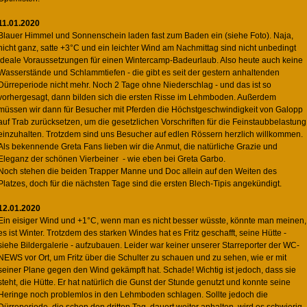
11.01.2020
Blauer Himmel und Sonnenschein laden fast zum Baden ein (siehe Foto). Naja,
nicht ganz, satte +3°C und ein leichter Wind am Nachmittag sind nicht unbedingt
ideale Voraussetzungen für einen Wintercamp-Badeurlaub. Also heute auch keine
Wasserstände und Schlammtiefen - die gibt es seit der gestern anhaltenden
Dürreperiode nicht mehr. Noch 2 Tage ohne Niederschlag - und das ist so
vorhergesagt, dann bilden sich die ersten Risse im Lehmboden. Außerdem
müssen wir dann für Besucher mit Pferden die Höchstgeschwindigkeit von Galopp
auf Trab zurücksetzen, um die gesetzlichen Vorschriften für die Feinstaubbelastung
einzuhalten. Trotzdem sind uns Besucher auf edlen Rössern herzlich willkommen.
Als bekennende Greta Fans lieben wir die Anmut, die natürliche Grazie und
Eleganz der schönen Vierbeiner - wie eben bei Greta Garbo.
Noch stehen die beiden Trapper Manne und Doc allein auf den Weiten des
Platzes, doch für die nächsten Tage sind die ersten Blech-Tipis angekündigt.
12.01.2020
Ein eisiger Wind und +1°C, wenn man es nicht besser wüsste, könnte man meinen,
es ist Winter. Trotzdem des starken Windes hat es Fritz geschafft, seine Hütte -
siehe Bildergalerie - aufzubauen. Leider war keiner unserer Starreporter der WC-
NEWS vor Ort, um Fritz über die Schulter zu schauen und zu sehen, wie er mit
seiner Plane gegen den Wind gekämpft hat. Schade! Wichtig ist jedoch, dass sie
steht, die Hütte. Er hat natürlich die Gunst der Stunde genutzt und konnte seine
Heringe noch problemlos in den Lehmboden schlagen. Sollte jedoch die