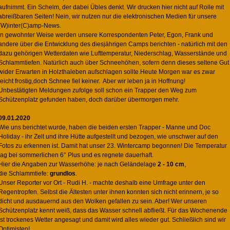
aufnimmt. Ein Schelm, der dabei Übles denkt. Wir drucken hier nicht auf Rolle mit
abreißbaren Seiten! Nein, wir nutzen nur die elektronischen Medien für unsere
(W)inter(C)amp-News.
In gewohnter Weise werden unsere Korrespondenten Peter, Egon, Frank und
andere über die Entwicklung des diesjährigen Camps berichten - natürlich mit den
dazu gehörigen Wetterdaten wie Lufttemperatur, Niederschlag, Wasserstände und
Schlammtiefen. Natürlich auch über Schneehöhen, sofern denn dieses seltene Gut
wider Erwarten in Holzthaleben aufschlagen sollte.Heute Morgen war es zwar
leicht frostig,doch Schnee fiel keiner. Aber wir leben ja in Hoffnung!
Unbestätigten Meldungen zufolge soll schon ein Trapper den Weg zum
Schützenplatz gefunden haben, doch darüber übermorgen mehr.
09.01.2020
Wie uns berichtet wurde, haben die beiden ersten Trapper - Manne und Doc
Holiday - ihr Zelt und ihre Hütte aufgestellt und bezogen, wie unschwer auf den
Fotos zu erkennen ist. Damit hat unser 23. Wintercamp begonnen! Die Temperatur
lag bei sommerlichen 6° Plus und es regnete dauerhaft.
Hier die Angaben zur Wasserhöhe: je nach Geländelage
2 - 10 cm
,
die Schlammtiefe:
grundlos
.
Unser Reporter vor Ort - Rudi H. - machte deshalb eine Umfrage unter den
Regentropfen. Selbst die Ältesten unter ihnen konnten sich nicht erinnern, je so
dicht und ausdauernd aus den Wolken gefallen zu sein. Aber! Wer unseren
Schützenplatz kennt weiß, dass das Wasser schnell abfließt. Für das Wochenende
ist trockenes Wetter angesagt und damit wird alles wieder gut. Schließlich sind wir
Optimisten!