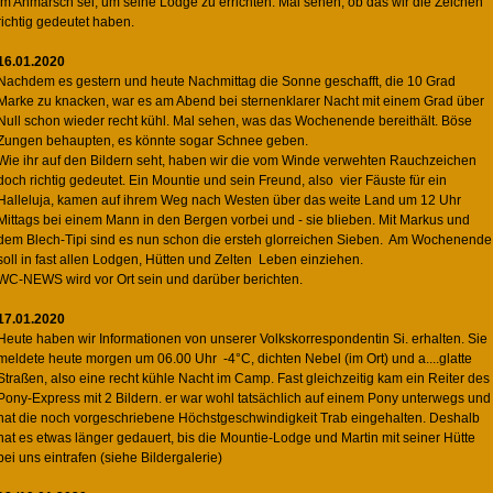
im Anmarsch sei, um seine Lodge zu errichten. Mal sehen, ob das wir die Zeichen
richtig gedeutet haben.
16.01.2020
Nachdem es gestern und heute Nachmittag die Sonne geschafft, die 10 Grad
Marke zu knacken, war es am Abend bei sternenklarer Nacht mit einem Grad über
Null schon wieder recht kühl. Mal sehen, was das Wochenende bereithält. Böse
Zungen behaupten, es könnte sogar Schnee geben.
Wie ihr auf den Bildern seht, haben wir die vom Winde verwehten Rauchzeichen
doch richtig gedeutet. Ein Mountie und sein Freund, also vier Fäuste für ein
Halleluja, kamen auf ihrem Weg nach Westen über das weite Land um 12 Uhr
Mittags bei einem Mann in den Bergen vorbei und - sie blieben. Mit Markus und
dem Blech-Tipi sind es nun schon die ersteh glorreichen Sieben. Am Wochenende
soll in fast allen Lodgen, Hütten und Zelten Leben einziehen.
WC-NEWS wird vor Ort sein und darüber berichten.
17.01.2020
Heute haben wir Informationen von unserer Volkskorrespondentin Si. erhalten. Sie
meldete heute morgen um 06.00 Uhr -4°C, dichten Nebel (im Ort) und a....glatte
Straßen, also eine recht kühle Nacht im Camp. Fast gleichzeitig kam ein Reiter des
Pony-Express mit 2 Bildern. er war wohl tatsächlich auf einem Pony unterwegs und
hat die noch vorgeschriebene Höchstgeschwindigkeit Trab eingehalten. Deshalb
hat es etwas länger gedauert, bis die Mountie-Lodge und Martin mit seiner Hütte
bei uns eintrafen (siehe Bildergalerie)