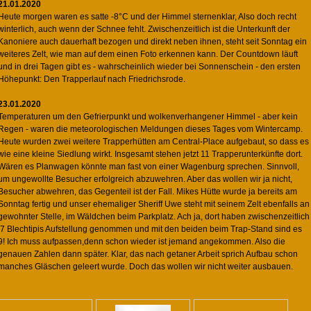
21.01.2020
Heute morgen waren es satte -8°C und der Himmel sternenklar, Also doch recht
winterlich, auch wenn der Schnee fehlt. Zwischenzeitlich ist die Unterkunft der
Kanoniere auch dauerhaft bezogen und direkt neben ihnen, steht seit Sonntag ein
weiteres Zelt, wie man auf dem einen Foto erkennen kann. Der Countdown läuft
und in drei Tagen gibt es - wahrscheinlich wieder bei Sonnenschein - den ersten
Höhepunkt: Den Trapperlauf nach Friedrichsrode.
23.01.2020
Temperaturen um den Gefrierpunkt und wolkenverhangener Himmel - aber kein
Regen - waren die meteorologischen Meldungen dieses Tages vom Wintercamp.
Heute wurden zwei weitere Trapperhütten am Central-Place aufgebaut, so dass es
wie eine kleine Siedlung wirkt. Insgesamt stehen jetzt 11 Trapperunterkünfte dort.
Wären es Planwagen könnte man fast von einer Wagenburg sprechen. Sinnvoll,
um ungewollte Besucher erfolgreich abzuwehren. Aber das wollen wir ja nicht,
Besucher abwehren, das Gegenteil ist der Fall. Mikes Hütte wurde ja bereits am
Sonntag fertig und unser ehemaliger Sheriff Uwe steht mit seinem Zelt ebenfalls an
gewohnter Stelle, im Wäldchen beim Parkplatz. Ach ja, dort haben zwischenzeitlich
7 Blechtipis Aufstellung genommen und mit den beiden beim Trap-Stand sind es
9! Ich muss aufpassen,denn schon wieder ist jemand angekommen. Also die
genauen Zahlen dann später. Klar, das nach getaner Arbeit sprich Aufbau schon
manches Gläschen geleert wurde. Doch das wollen wir nicht weiter ausbauen.