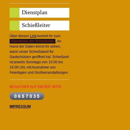
Dienstplan
Schießleiter
Über diesen
Link
kommt ihr zum
Dienstplan der Schießleiter
.
An
Hand der Daten könnt ihr sehen,
wann unser Schießstand für
Gastschützen geöffnet hat. Schießzeit
ist jeweils Sonntags von 10.00 bis
16.00 Uhr, mit Ausnahme von
Feiertagen und Großveranstaltungen.
BESUCHER AUF DIESER SEITE
IMPRESSUM