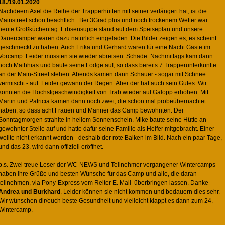
18./19.01.2020
Nachdeem Axel die Reihe der Trapperhütten mit seiner verlängert hat, ist die
Mainstreet schon beachtlich. Bei 3Grad plus und noch trockenem Wetter war
heute Großküchentag. Erbsensuppe stand auf dem Speiseplan und unsere
Dauercamper waren dazu natürlich eingeladen. Die Bilder zeigen es, es scheint
geschmeckt zu haben. Auch Erika und Gerhard waren für eine Nacht Gäste im
Vorcamp. Leider mussten sie wieder abreisen. Schade. Nachmittags kam dann
noch Mathhias und baute seine Lodge auf, so dass bereits 7 Trapperunterkünfte
an der Main-Street stehen. Abends kamen dann Schauer - sogar mit Schnee
vermischt - auf. Leider gewann der Regen. Aber der hat auch sein Gutes. Wir
konnten die Höchstgeschwindigkeit von Trab wieder auf Galopp erhöhen. Mit
Martin und Patricia kamen dann noch zwei, die schon mal probeübernachtet
haben, so dass acht Frauen und Männer das Camp bewohnten. Der
Sonntagmorgen strahlte in hellem Sonnenschein. Mike baute seine Hütte an
gewohnter Stelle auf und hatte dafür seine Familie als Helfer mitgebracht. Einer
wollte nicht erkannt werden - deshalb der rote Balken im Bild. Nach ein paar Tage,
und das 23. wird dann offiziell eröffnet.
p.s. Zwei treue Leser der WC-NEWS und Teilnehmer vergangener Wintercamps
haben ihre Grüße und besten Wünsche für das Camp und alle, die daran
teilnehmen, via Pony-Express vom Reiter E. Mail überbringen lassen. Danke
Andrea und Burkhard
. Leider können sie nicht kommen und bedauern dies sehr.
Wir wünschen dir/euch beste Gesundheit und vielleicht klappt es dann zum 24.
Wintercamp.