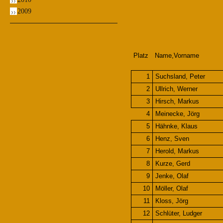
2009
Platz
Name,Vorname
1
Suchsland, Peter
2
Ullrich, Werner
3
Hirsch, Markus
4
Meinecke, Jörg
5
Hähnke, Klaus
6
Henz, Sven
7
Herold, Markus
8
Kurze, Gerd
9
Jenke, Olaf
10
Möller, Olaf
11
Kloss, Jörg
12
Schlüter, Ludger