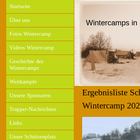
Startseite
Über uns
Wintercamps in 
Fotos Wintercamp
Videos Wintercamp
Geschichte des
Wintercamps
Wettkämpfe
Ergebnisliste Sc
Unsere Sponsoren
Wintercamp 20
Trapper-Nachrichten
Links
Unser Schützenplatz