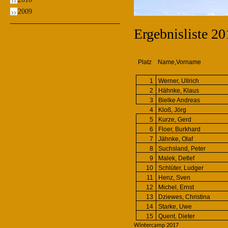
2009
Ergebnisliste 20
Platz
Name,Vorname
1
Werner, Ullrich
2
Hähnke, Klaus
3
Bielke Andreas
4
Kloß, Jörg
5
Kurze, Gerd
6
Floer, Burkhard
7
Jähnke, Olaf
8
Suchsland, Peter
9
Malek, Detlef
10
Schlüter, Ludger
11
Henz, Sven
12
Michel, Ernst
13
Dziewes, Christina
14
Starke, Uwe
15
Quent, Dieter
Wintercamp 2017