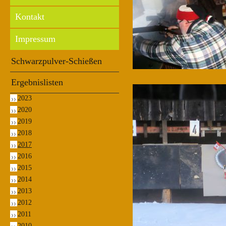
Kontakt
Impressum
Schwarzpulver-Schießen
Ergebnislisten
2023
2020
2019
2018
2017
2016
2015
2014
2013
2012
2011
2010