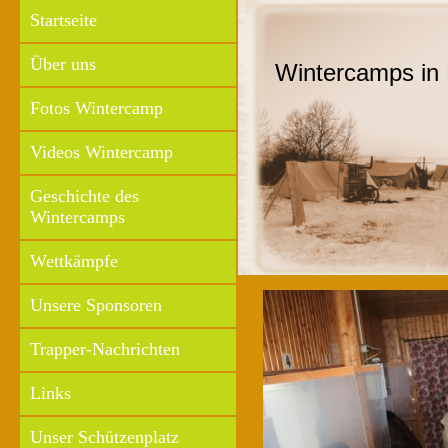
Startseite
Über uns
Wintercamps in 
Fotos Wintercamp
Videos Wintercamp
Geschichte des
Wintercamps
Wettkämpfe
Unsere Sponsoren
Trapper-Nachrichten
Links
Unser Schützenplatz