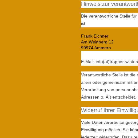
Hinweis zur verantwortl
Die verantwortliche Stelle fü
ist:
Frank Eichner
Am Weinberg 12
99974 Ammern
E-Mail: info(at)trapper-wint
Verantwortliche Stelle ist die
allein oder gemeinsam mit a
Verarbeitung von personenb
Adressen o. Ä.) entscheidet.
Widerruf Ihrer Einwilli
Viele Datenverarbeitungsvorg
Einwilligung möglich. Sie könn
jederzeit widerrufen. Dazu re