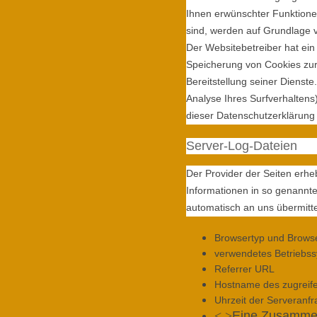
Ihnen erwünschter Funktionen
sind, werden auf Grundlage vo
Der Websitebetreiber hat ein
Speicherung von Cookies zur 
Bereitstellung seiner Dienst
Analyse Ihres Surfverhaltens
dieser Datenschutzerklärung
Server-Log-Dateien
Der Provider der Seiten erhe
Informationen in so genannte
automatisch an uns übermittel
Browsertyp und Brows
verwendetes Betriebs
Referrer URL
Hostname des zugreif
Uhrzeit der Serveranf
Eine Zusammen
< >