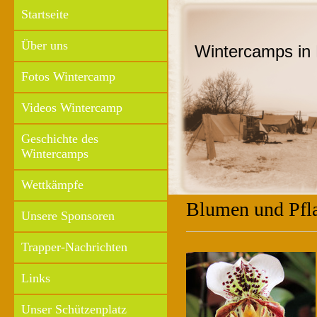
Startseite
Über uns
Wintercamps in 
Fotos Wintercamp
Videos Wintercamp
Geschichte des
Wintercamps
Wettkämpfe
Blumen und Pfl
Unsere Sponsoren
Trapper-Nachrichten
Links
Unser Schützenplatz