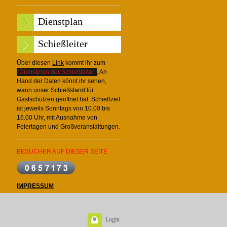
Dienstplan
Schießleiter
Über diesen
Link
kommt ihr zum
Dienstplan der Schießleiter
.
An
Hand der Daten könnt ihr sehen,
wann unser Schießstand für
Gastschützen geöffnet hat. Schießzeit
ist jeweils Sonntags von 10.00 bis
16.00 Uhr, mit Ausnahme von
Feiertagen und Großveranstaltungen.
BESUCHER AUF DIESER SEITE
IMPRESSUM
Login